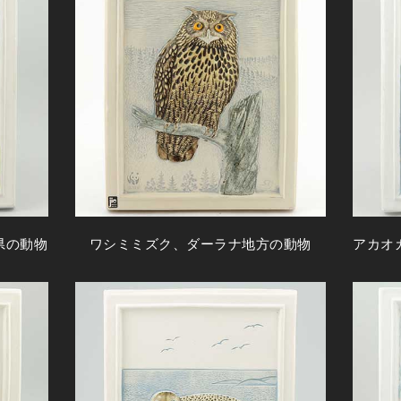
県の動物
ワシミミズク、ダーラナ地方の動物
アカオ