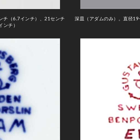
チ（6.7インチ）、21センチ
深皿（アダムのみ）。直径19
8インチ）