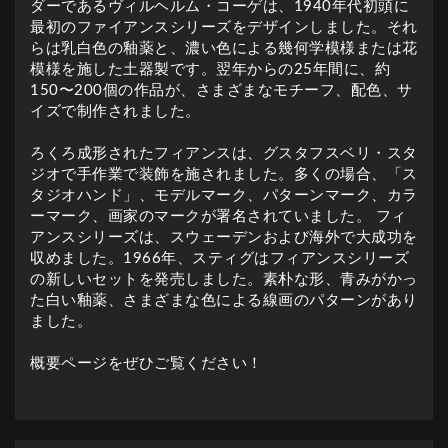
ダーであるヴィルヘルム・コーゲは、1940年代初頭に
最初のファイアンスシリーズをデザインしました。それ
らは乳白色の釉薬と、濃い色による幾何学模様または花
模様を施した土器製です。翌年からの25年間に、約
150〜200個の作品が、さまざまなモチーフ、配色、サ
イズで制作されました。
ろくろ成形されたフィアンスは、グスタフスベリ・スタ
ジオで手作業で装飾を施されました。多くの場合、「ス
タジオハンド」、モデルマーク、パターンマーク、カラ
ーマーク、画家のマークが署名されていました。 フィ
アンスシリーズは、スウェーデンおよび海外で大成功を
収めました。1966年、スティグはフィアンスシリーズ
の新しいセットを発売しました。素朴な形、青みがかっ
た白い釉薬、さまざまな色による線画のパターンがあり
ました。
概要ページをぜひご覧ください！