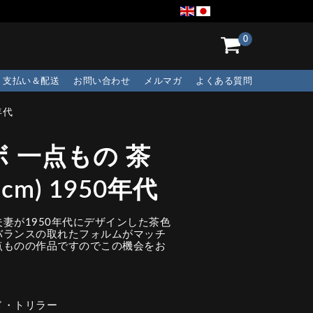
0
支払い＆配送
お問い合わせ
メルマガ
よくある質問
年代
 一点もの 茶
cm) 1950年代
妻が1950年代にデザインした茶色
バランスの取れたフォルムがマッチ
点ものの作品ですのでこの機会をお
ド・トリラー